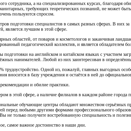
ого сотрудника, а на специализированных курсах, благодаря об
уманитарных, требующих теоретических познаний, не может быт
очень пользуются спросом.
тров подготовки специалистов в самых разных сферах. В них за
, является лучшим в этой сфере.
ярных областей, от поваров и косметологов и заканчивая ланд
ванный педагогический коллектив, и является обладателем бол
сы подготовки на английском и китайском языках с участием за
жных нанимателей. Любой из них заинтересован в определённых 
% трудоустройство. Одной из, пожалуй, главных выгодных особ
ния вносится в базу учреждения и остаётся в ней до официальног
 рекомендации и обилие практики.
ом в этой сфере, а наличие филиалов в каждом районе города п
сиональные обучающие центры обладают множеством серьёзных 
стей перед любыми другими формами профессионального образо
ы не только получите востребованную специальность и полезны
ное, самое важное достоинство в наши дни.