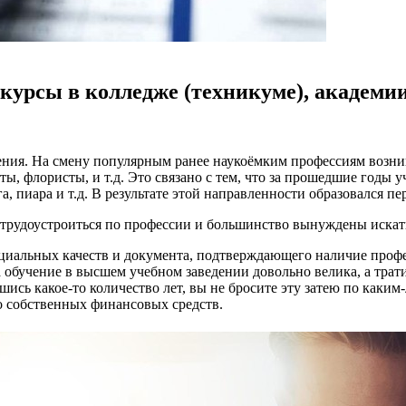
 курсы в колледже (техникуме), академии
ния. На смену популярным ранее наукоёмким профессиям возник
ы, флористы, и т.д. Это связано с тем, что за прошедшие годы
, пиара и т.д. В результате этой направленности образовался п
 трудоустроиться по профессии и большинство вынуждены искат
ециальных качеств и документа, подтверждающего наличие профе
 обучение в высшем учебном заведении довольно велика, а трати
ись какое-то количество лет, вы не бросите эту затею по каким
о собственных финансовых средств.