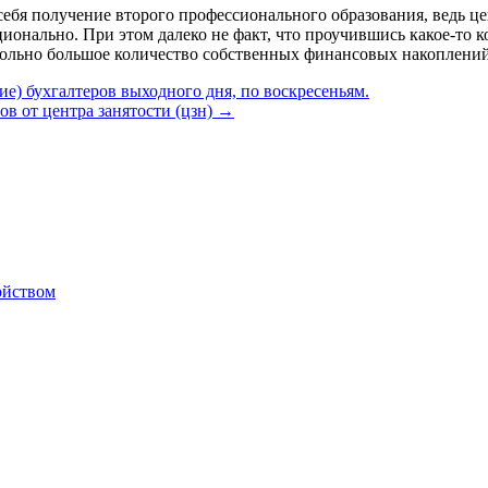
себя получение второго профессионального образования, ведь це
ционально. При этом далеко не факт, что проучившись какое-то к
овольно большое количество собственных финансовых накоплений
е) бухгалтеров выходного дня, по воскресеньям.
ов от центра занятости (цзн)
→
ойством