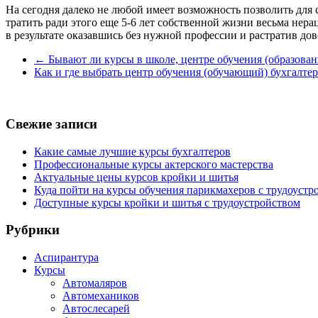
На сегодня далеко не любой имеет возможность позволить для 
тратить ради этого еще 5-6 лет собственной жизни весьма нера
в результате оказавшись без нужной профессии и растратив д
←
Бывают ли курсы в школе, центре обучения (образовани
Как и где выбрать центр обучения (обучающий) бухгалтер
Свежие записи
Какие самые лучшие курсы бухгалтеров
Профессиональные курсы актерского мастерства
Актуальные цены курсов кройки и шитья
Куда пойти на курсы обучения парикмахеров с трудоустр
Доступные курсы кройки и шитья с трудоустройством
Рубрики
Аспирантура
Курсы
Автомаляров
Автомехаников
Автослесарей