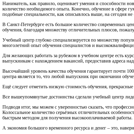
Наниматель, как правило, оценивает умения и способности нов
количество необходимого опыта. Конечно, обучение в сфере г
подобные специальности, как описывлось выше, на сегодня не 
В Санкт-Петербурге есть большое количество современных цен
обучения, благодаря множеству отличительных плюсов, пожалуй
Учебный центр глубоко специализируется по множеству попул
многолетний опыт обучения специалистов и высококвалифициро
Для желающих работать за рубежом в учебном центре есть кур
выпускникам с нахождением вакансий, предоставив адреса надё
Высочайший уровень качества обучения гарантирует почти 100
центра является то, что любой выпускник при окончании обуче
Ещё следует отметить низкую стоимость обучения, прекрасные
Все вышеупомянутые достоинства сделали учебный центр лидер
Подводя итог, мы можем с уверенностью сказать, что профес
Колоссальное количество серьёзных отличительных особенно
быстрым методом для получения высокооплачиваемой работы. В
А экономия большого временного ресурса и денег – это, навер