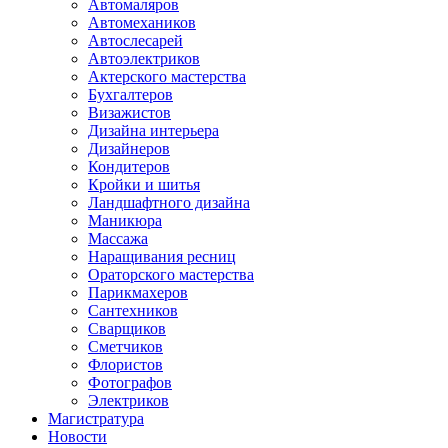
Автомаляров
Автомехаников
Автослесарей
Автоэлектриков
Актерского мастерства
Бухгалтеров
Визажистов
Дизайна интерьера
Дизайнеров
Кондитеров
Кройки и шитья
Ландшафтного дизайна
Маникюра
Массажа
Наращивания ресниц
Ораторского мастерства
Парикмахеров
Сантехников
Сварщиков
Сметчиков
Флористов
Фотографов
Электриков
Магистратура
Новости