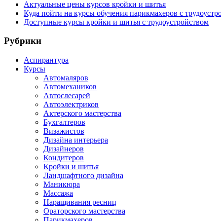
Актуальные цены курсов кройки и шитья
Куда пойти на курсы обучения парикмахеров с трудоустр
Доступные курсы кройки и шитья с трудоустройством
Рубрики
Аспирантура
Курсы
Автомаляров
Автомехаников
Автослесарей
Автоэлектриков
Актерского мастерства
Бухгалтеров
Визажистов
Дизайна интерьера
Дизайнеров
Кондитеров
Кройки и шитья
Ландшафтного дизайна
Маникюра
Массажа
Наращивания ресниц
Ораторского мастерства
Парикмахеров