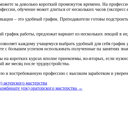
 сможете за довольно короткий промежуток времени. На професс
фессии, обучение может длиться от нескольких часов (экспресс-к
ации – это удобный график. Преподаватели готовы подстроитьс
ный график работы, предложат вариант из нескольких лекций в н
позволяет каждому учащемуся выбрать удобный для себя график
ете с большим успехом использовать полученные на занятиях зна
ы на коротких курсах вполне приемлемы, во-вторых, если нужно
ый же месяц после трудоустройства.
ную и востребованную профессию с высоким заработком и увере
) актерского мастерства
(комбинате упк) ораторского мастерства
→