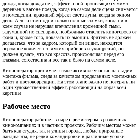
дождя, когда дождя нет, эффект теней проносящихся мимо
деревьев в вагоне поезда, когда на самом деле сцена снимается
в помещении, красивый эффект света луны, когда за окном
день. А чего стоят одни только ночные съемки, когда ни в
коем случае не нарушая впечатления кромешной тьмы,
задуманной по сценарию, необходимо отделить киногероев от
фона и, кроме того, показать их эмоции. Зритель не должен
догадаться, что за кадром, который он видит, находится
огромное количество всяких приборов и ухищрений, он
должен думать, что вся красота, происходящая перед его
глазами, естественна и все так и было на самом деле.
Кинооператор принимает самое активное участие на стадии
монтажа фильма, следя за качеством проделанных монтажных
работ и цветокоррекции. На этом этапе важно не потерять ни
один художественный эффект, работающий на образ всей
картины
Рабочее место
Кинооператор работает в паре с режиссером в различных
кинокомпаниях и в частных проектах. Рабочим местом может
быть как студия, так и улицы города, любые природные
ландшафты, не редки командировки в различные уголки