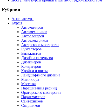
Доступные курсы кройки и шитья с трудоустройством
Рубрики
Аспирантура
Курсы
Автомаляров
Автомехаников
Автослесарей
Автоэлектриков
Актерского мастерства
Бухгалтеров
Визажистов
Дизайна интерьера
Дизайнеров
Кондитеров
Кройки и шитья
Ландшафтного дизайна
Маникюра
Массажа
Наращивания ресниц
Ораторского мастерства
Парикмахеров
Сантехников
Сварщиков