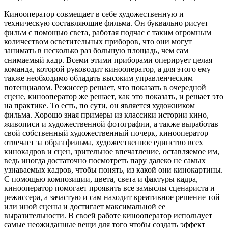
Кинооператор совмещает в себе художественную и
техническую составляющие фильма. Он буквально рисует
фильм с помощью света, работая подчас с таким огромным
количеством осветительных приборов, что они могут
занимать в несколько раз большую площадь, чем сам
снимаемый кадр. Всеми этими приборами оперирует целая
команда, которой руководит кинооператор, а для этого ему
также необходимо обладать высоким управленческим
потенциалом. Режиссер решает, что показать в очередной
сцене, кинооператор же решает, как это показать, и решает это
на практике. То есть, по сути, он является художником
фильма. Хорошо зная примеры из классики истории кино,
живописи и художественной фотографии, а также выработав
свой собственный художественный почерк, кинооператор
отвечает за образ фильма, художественное единство всех
кинокадров и сцен, зрительное впечатление, оставляемое им,
ведь иногда достаточно посмотреть пару далеко не самых
узнаваемых кадров, чтобы понять, из какой они кинокартины.
С помощью композиции, цвета, света и фактуры кадра,
кинооператор помогает проявить все замыслы сценариста и
режиссера, а зачастую и сам находит креативное решение той
или иной сцены и достигает максимальной ее
выразительности. В своей работе кинооператор использует
самые неожиданные вещи для того чтобы создать эффект